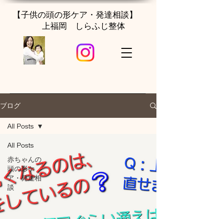
【子供の頭の形ケア・発達相談】
上福岡 しらふじ整体
ブログ
All Posts
All Posts
赤ちゃんの
頭の形ケ
ア・発達相
談