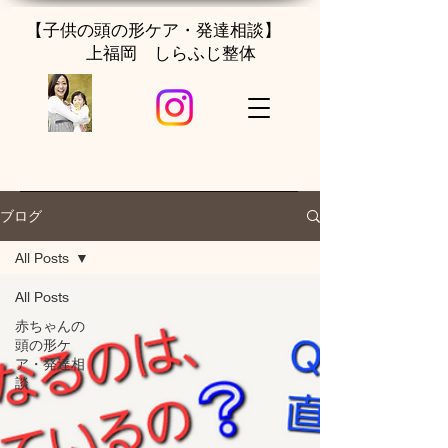
【子供の頭の形ケア・発達相談】
上福岡 しらふじ整体
ブログ
All Posts
All Posts
赤ちゃんの
頭の形ケ
ア・発達相
談