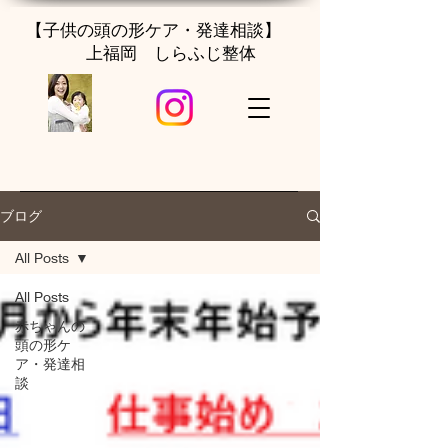
【子供の頭の形ケア・発達相談】
上福岡 しらふじ整体
ブログ
All Posts
All Posts
赤ちゃんの
頭の形ケ
ア・発達相
談